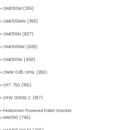
» OME100M (355)
» OME100MW (356)
» OME100N (827)
» OME100NW (828)
» OME100W (458)
» OMW 0.85 OPAL (356)
» OPT 750 (156)
» OPW 1200SE C (187)
» Pedestrian Powered Pallet Stacker
» HWE100 (795)