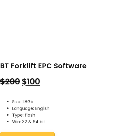
BT Forklift EPC Software
Original price was: $200.
Current price is: $100.
$
200
$
100
Size: 1,8Gb
Language: English
Type: flash
Win: 32 & 64 bit